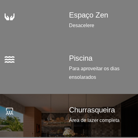
Espaço Zen
Desacelere
Piscina
Para aproveitar os dias
ensolarados
Churrasqueira
Área de lazer completa