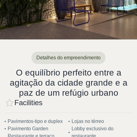
Passarela
Detalhes do empreendimento
Uma recepção especial para as pessoas
queridas. Se a primeira impressão é a que
O equilíbrio perfeito entre a
fica, seu lar será lembrado como um
agitação da cidade grande e a
espaço único.
paz de um refúgio urbano
Facilities
Pavimentos-tipo e duplex
Lojas no térreo
Pavimento Garden
Lobby exclusivo do
Restaurante e terraço
restaurante