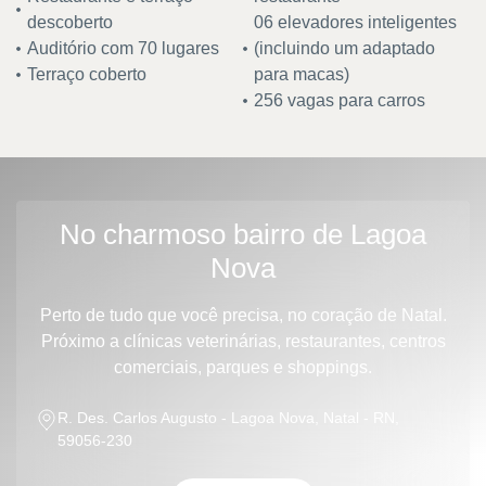
descoberto
06 elevadores inteligentes
Auditório com 70 lugares
(incluindo um adaptado
Terraço coberto
para macas)
256 vagas para carros
No charmoso bairro de Lagoa
Nova
Perto de tudo que você precisa, no coração de Natal.
Próximo a clínicas veterinárias, restaurantes, centros
comerciais, parques e shoppings.
R. Des. Carlos Augusto - Lagoa Nova, Natal - RN,
59056-230