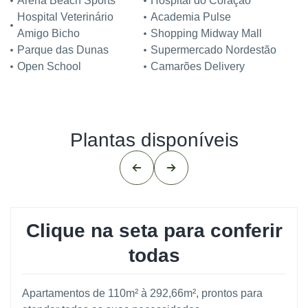
Arena Beach Sports
Hospital do Coração
Hospital Veterinário
Academia Pulse
Amigo Bicho
Shopping Midway Mall
Parque das Dunas
Supermercado Nordestão
Open School
Camarões Delivery
Plantas disponíveis
Clique na seta para conferir
C
todas
Apartamentos de 110m² à 292,66m², prontos para
Ap